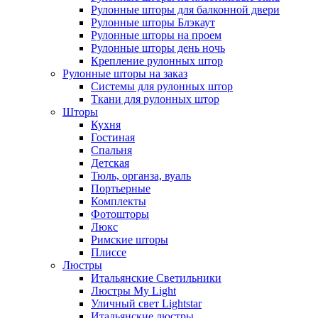
Рулонные шторы для балконной двери
Рулонные шторы Блэкаут
Рулонные шторы на проем
Рулонные шторы день ночь
Крепление рулонных штор
Рулонные шторы на заказ
Системы для рулонных штор
Ткани для рулонных штор
Шторы
Кухня
Гостиная
Спальня
Детская
Тюль, органза, вуаль
Портьерные
Комплекты
Фотошторы
Люкс
Римские шторы
Плиссе
Люстры
Итальянские Светильники
Люстры My Light
Уличный свет Lightstar
Итальянские люстры