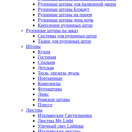
Рулонные шторы для балконной двери
Рулонные шторы Блэкаут
Рулонные шторы на проем
Рулонные шторы день ночь
Крепление рулонных штор
Рулонные шторы на заказ
Системы для рулонных штор
Ткани для рулонных штор
Шторы
Кухня
Гостиная
Спальня
Детская
Тюль, органза, вуаль
Портьерные
Комплекты
Фотошторы
Люкс
Римские шторы
Плиссе
Люстры
Итальянские Светильники
Люстры My Light
Уличный свет Lightstar
Итальянские люстры