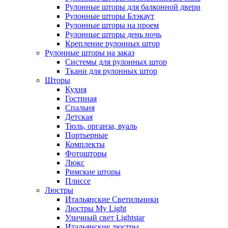
Рулонные шторы для балконной двери
Рулонные шторы Блэкаут
Рулонные шторы на проем
Рулонные шторы день ночь
Крепление рулонных штор
Рулонные шторы на заказ
Системы для рулонных штор
Ткани для рулонных штор
Шторы
Кухня
Гостиная
Спальня
Детская
Тюль, органза, вуаль
Портьерные
Комплекты
Фотошторы
Люкс
Римские шторы
Плиссе
Люстры
Итальянские Светильники
Люстры My Light
Уличный свет Lightstar
Итальянские люстры