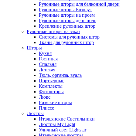
Рулонные шторы для балконной двери
Рулонные шторы Блэкаут
Рулонные шторы на проем
Рулонные шторы день ночь
Крепление рулонных штор
Рулонные шторы на заказ
Системы для рулонных штор
Ткани для рулонных штор
Шторы
Кухня
Гостиная
Спальня
Детская
Тюль, органза, вуаль
Портьерные
Комплекты
Фотошторы
Люкс
Римские шторы
Плиссе
Люстры
Итальянские Светильники
Люстры My Light
Уличный свет Lightstar
Итальянские люстры