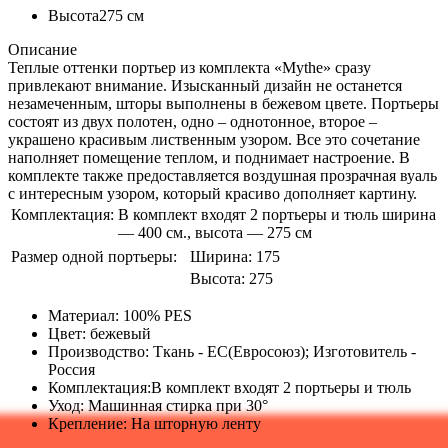
Высота
275 см
Описание
Теплые оттенки портьер из комплекта «
Mythe
» сразу
привлекают внимание. Изысканный дизайн не останется
незамеченным, шторы выполнены в бежевом цвете. Портьеры
состоят из двух полотен, одно – однотонное, второе –
украшено красивым лиственным узором. Все это сочетание
наполняет помещение теплом, и поднимает настроение. В
комплекте также предоставляется воздушная прозрачная вуаль
с интересным узором, который красиво дополняет картину.
Комплектация:
В комплект входят 2 портьеры и тюль ширина
— 400 см., высота — 275 см
Размер одной портьеры:
Ширина:
175
Высота:
275
Материал: 100% PES
Цвет: бежевый
Производство: Ткань - ЕС(Евросоюз); Изготовитель -
Россия
Комплектация:В комплект входят 2 портьеры и тюль
Уход: Машинная стирка при 30°
Крепление: На шторную ленту