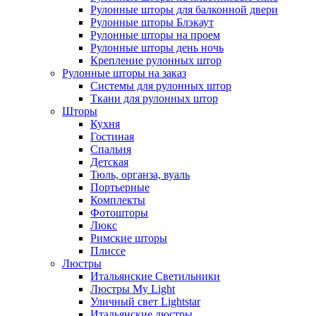
Рулонные шторы для балконной двери
Рулонные шторы Блэкаут
Рулонные шторы на проем
Рулонные шторы день ночь
Крепление рулонных штор
Рулонные шторы на заказ
Системы для рулонных штор
Ткани для рулонных штор
Шторы
Кухня
Гостиная
Спальня
Детская
Тюль, органза, вуаль
Портьерные
Комплекты
Фотошторы
Люкс
Римские шторы
Плиссе
Люстры
Итальянские Светильники
Люстры My Light
Уличный свет Lightstar
Итальянские люстры