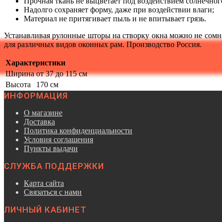
Прочная ткань не выцветает под воздействием солнечног
Надолго сохраняет форму, даже при воздействии влаги;
Материал не притягивает пыль и не впитывает грязь.
Устанавливая рулонные шторы на створку окна можно не сомне
для различных видов оконных рам. Производство Россия.
Характеристики
Ширина
от 37 до 115 см
Высота
170 см
ИНФОРМАЦИЯ
О магазине
Доставка
Политика конфиденциальности
Условия соглашения
Пункты выдачи
СЛУЖБА ПОДДЕРЖКИ
Карта сайта
Связаться с нами
ЛИЧНЫЙ КАБИНЕТ