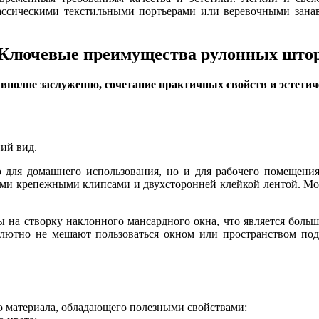
ссическими текстильными портьерами или веревочными занав
Ключевые преимущества рулонных што
полне заслуженно, сочетание практичных свойств и эстети
ий вид.
 для домашнего использования, но и для рабочего помещения,
ыми крепежными клипсами и двухсторонней клейкой лентой. Мон
ы на створку наклонного мансардного окна, что является бо
олютно не мешают пользоваться окном или пространством по
о материала, обладающего полезными свойствами: