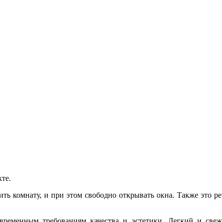
кте.
ь комнату, и при этом свободно открывать окна. Также это ре
ременным требованиям качества и эстетики. Легкий и свежи