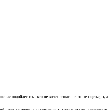
шение подойдет тем, кто не хочет вешать плотные портьеры, а
й цвет гармонично сочетается с классическим интерьером.