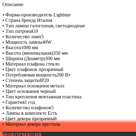
Описание
• Фирма-производитель Lightstar
• Страна бренда Италия
• Тип лампы галогенная, светодиодные
• Тип патронаG9
• Количество ламп5
• Мощность лампы40W
• Высота1000 мм
• Высота (минимальная)350 мм
• Ширина (Диаметр)300 мм
• Материал плафона стекло
• Цвет плафонов прозрачный
• Потребляемая мощность200 Вт
• Степень защитыIP20
• Материал основания металл
• Цвет основания черный
• Тип крепления монтажная пластина
• Гарантия1 год
• Количество плафонов5
• Лампы в комплекте Есть
• Цвет декора прозрачный
• Материал декора хрусталь
ИНФОРМАЦИЯ